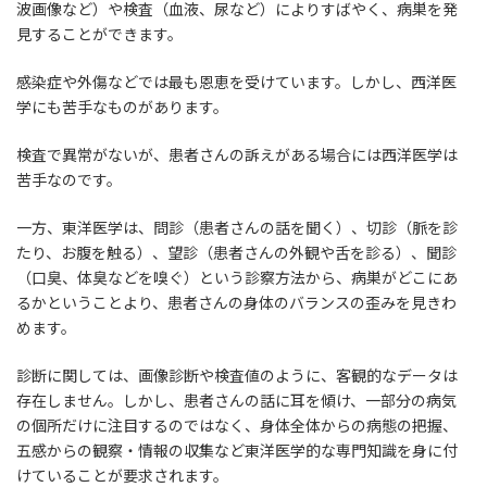
波画像など）や検査（血液、尿など）によりすばやく、病巣を発
見することができます。
感染症や外傷などでは最も恩恵を受けています。しかし、西洋医
学にも苦手なものがあります。
検査で異常がないが、患者さんの訴えがある場合には西洋医学は
苦手なのです。
一方、東洋医学は、問診（患者さんの話を聞く）、切診（脈を診
たり、お腹を触る）、望診（患者さんの外観や舌を診る）、聞診
（口臭、体臭などを嗅ぐ）という診察方法から、病巣がどこにあ
るかということより、患者さんの身体のバランスの歪みを見きわ
めます。
診断に関しては、画像診断や検査値のように、客観的なデータは
存在しません。しかし、患者さんの話に耳を傾け、一部分の病気
の個所だけに注目するのではなく、身体全体からの病態の把握、
五感からの観察・情報の収集など東洋医学的な専門知識を身に付
けていることが要求されます。