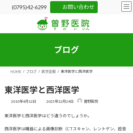
コ
ナ
お問い合わせ
(0795)42-6299
ン
ビ
テ
ゲ
ン
ー
ツ
シ
へ
ョ
ス
ン
キ
に
ブログ
ッ
移
プ
動
HOME
ブログ
医学全般
東洋医学と西洋医学
東洋医学と西洋医学
最
2010年4月12日
2025年12月24日
曽野医院
終
更
東洋医学と西洋医学はどう違うのでしょうか。
新
日
時
西洋医学は機器による画像診断（CTスキャン、レントゲン、超音
: