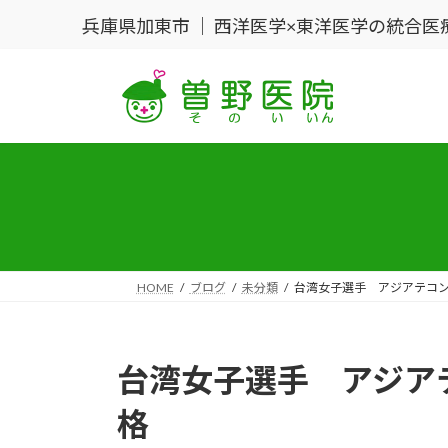
コ
ナ
兵庫県加東市 ｜ 西洋医学×東洋医学の統合医
ン
ビ
テ
ゲ
ン
ー
ツ
シ
へ
ョ
ス
ン
キ
に
ッ
移
プ
動
HOME
ブログ
未分類
台湾女子選手 アジアテコ
台湾女子選手 アジア
格