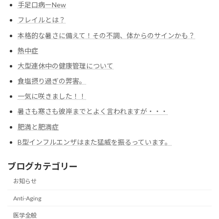
手足口病ーNew
フレイルとは？
本格的な暑さに備えて！その不調、体からのサインかも？
熱中症
大型連休中の健康管理について
食塩摂り過ぎの弊害。
一気に咲きました！！
暑さも寒さも彼岸までとよく言われますが・・・
肥満と肥満症
B型インフルエンザはまた猛威を振るっています。
ブログカテゴリー
お知らせ
Anti-Aging
医学全般