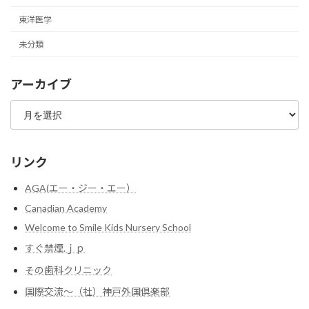
東洋医学
未分類
アーカイブ
ア
ー
カ
イ
ブ
リンク
AGA(エー・ジー・エー）
Canadian Academy
Welcome to Smile Kids Nursery School
すぐ禁煙.ｊｐ
その歯科クリニック
国際交流～（社）神戸外国倶楽部