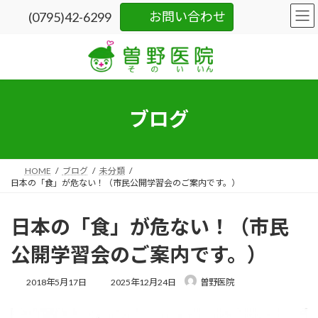
コ
ナ
お問い合わせ
(0795)42-6299
ン
ビ
テ
ゲ
ン
ー
ツ
シ
へ
ョ
ス
ン
キ
に
ブログ
ッ
移
プ
動
HOME
ブログ
未分類
日本の「食」が危ない！（市民公開学習会のご案内です。）
日本の「食」が危ない！（市民
公開学習会のご案内です。）
最
2018年5月17日
2025年12月24日
曽野医院
終
更
新