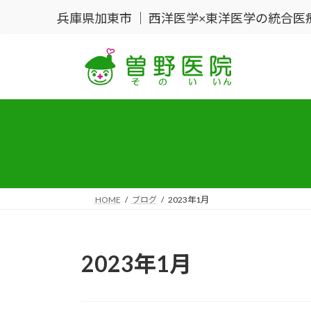
コ
ナ
兵庫県加東市 ｜ 西洋医学×東洋医学の統合医
ン
ビ
テ
ゲ
ン
ー
ツ
シ
へ
ョ
ス
ン
キ
に
ッ
移
プ
動
HOME
ブログ
2023年1月
2023年1月