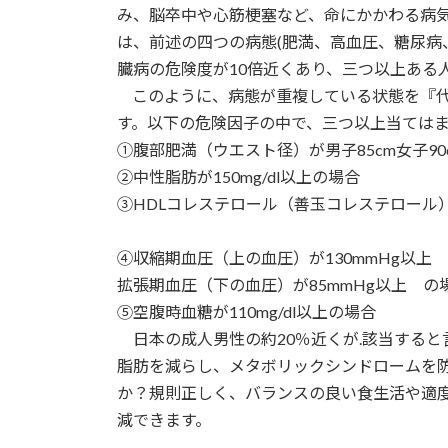
み、脳卒中や心筋梗塞など、命にかかわる病
は、前述の四つの病態(肥満、高血圧、糖尿病
臓病の危険度が10倍近くあり、三つ以上ある
このように、病態が重複している状態を『代
す。以下の危険因子の中で、三つ以上当ては
①腹部肥満（ウエスト径）が男子85cm女子90
②中性脂肪が150mg/dl以上の場合
③HDLコレステロール（善玉コレステロール）が男子
を下回っ
④収縮期血圧（上の血圧）が130mmHg以上
拡張期血圧（下の血圧）が85mmHg以上 の
⑤空腹時血糖が110mg/dl以上の場合
日本の成人男性の約20％近くが.該当すると
脂肪を減らし、メタボリックシンドロームを
か？規則正しく、バランスの良い食生活や適
減できます。