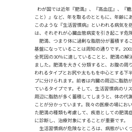
更
わが国では近年『肥満』、『高血圧』、『糖
新
日
こと）』など、年を取るのとともに、年齢に
時
このような『生活習慣病』といわれる病気を
:
は、それぞれが心臓血管病変を引き起こす危
肥満、つまり体に過剰な脂肪分が蓄積するこ
基盤になっていることは周知の通りです。20
全死因の30％に達していることと、肥満の解
ました。肥満を大きく分類すると、お腹の周
われるタイプとお尻や太ももを中心とする下
プに分けられます。前者は内臓の周辺に脂肪
ているタイプです。そして、生活習慣病のリ
周辺に脂肪が多く蓄積してしまうと、体の代
ことが分かっています。我々の医療の場にお
た肥満の種類も考慮して、疾患としての肥満
に診断し、治療対象にすることが重要です。
生活習慣病が危険なところは、病態がいくつ