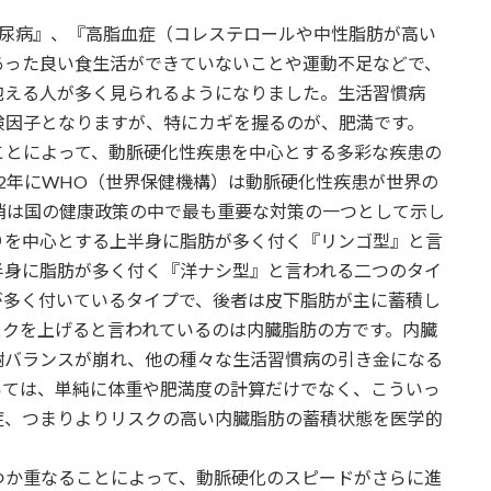
尿病』、『高脂血症（コレステロールや中性脂肪が高い
あった良い食生活ができていないことや運動不足などで、
抱える人が多く見られるようになりました。生活習慣病
険因子となりますが、特にカギを握るのが、肥満です。
とによって、動脈硬化性疾患を中心とする多彩な疾患の
02年にWHO（世界保健機構）は動脈硬化性疾患が世界の
消は国の健康政策の中で最も重要な対策の一つとして示し
りを中心とする上半身に脂肪が多く付く『リンゴ型』と言
半身に脂肪が多く付く『洋ナシ型』と言われる二つのタイ
が多く付いているタイプで、後者は皮下脂肪が主に蓄積し
スクを上げると言われているのは内臓脂肪の方です。内臓
謝バランスが崩れ、他の種々な生活習慣病の引き金になる
いては、単純に体重や肥満度の計算だけでなく、こういっ
症、つまりよりリスクの高い内臓脂肪の蓄積状態を医学的
か重なることによって、動脈硬化のスピードがさらに進