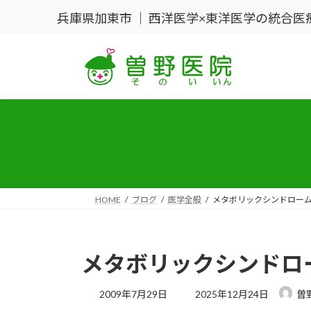
コ
ナ
兵庫県加東市 ｜ 西洋医学×東洋医学の統合医
ン
ビ
テ
ゲ
ン
ー
ツ
シ
へ
ョ
ス
ン
キ
に
ッ
移
プ
動
HOME
ブログ
医学全般
メタボリックシンドロー
メタボリックシンドロ
最
2009年7月29日
2025年12月24日
曽
終