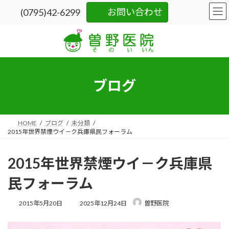
コ
ナ
お問い合わせ
(0795)42-6299
ン
ビ
テ
ゲ
ン
ー
ツ
シ
へ
ョ
ス
ン
キ
に
ブログ
ッ
移
プ
動
HOME
ブログ
未分類
2015年世界禁煙ウイ－ク兵庫県民フォーラム
2015年世界禁煙ウイ－ク兵庫県
民フォーラム
最
2015年5月20日
2025年12月24日
曽野医院
終
更
新