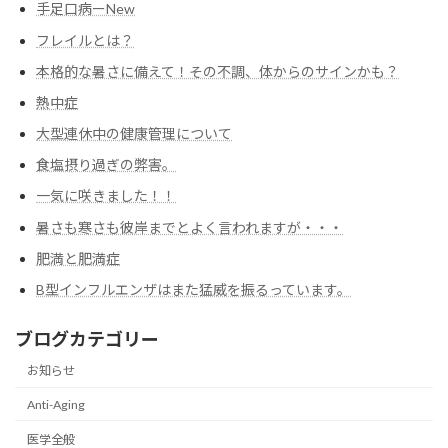
手足口病ーNew
フレイルとは？
本格的な暑さに備えて！その不調、体からのサインかも？
熱中症
大型連休中の健康管理について
食塩摂り過ぎの弊害。
一気に咲きました！！
暑さも寒さも彼岸までとよく言われますが・・・
肥満と肥満症
B型インフルエンザはまた猛威を振るっています。
ブログカテゴリー
お知らせ
Anti-Aging
医学全般