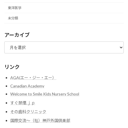
東洋医学
未分類
アーカイブ
ア
ー
カ
イ
ブ
リンク
AGA(エー・ジー・エー）
Canadian Academy
Welcome to Smile Kids Nursery School
すぐ禁煙.ｊｐ
その歯科クリニック
国際交流～（社）神戸外国倶楽部