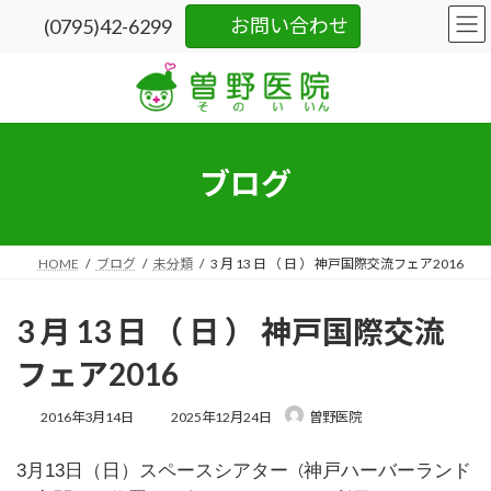
コ
ナ
お問い合わせ
(0795)42-6299
ン
ビ
テ
ゲ
ン
ー
ツ
シ
へ
ョ
ス
ン
キ
に
ブログ
ッ
移
プ
動
HOME
ブログ
未分類
3 月 13 日 （ 日 ） 神戸国際交流フェア2016
3 月 13 日 （ 日 ） 神戸国際交流
フェア2016
最
2016年3月14日
2025年12月24日
曽野医院
終
更
3月13日（日）
スペースシアター
神戸ハーバーランド
（
新