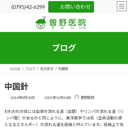
コ
ナ
お問い合わせ
(0795)42-6299
ン
ビ
テ
ゲ
ン
ー
ツ
シ
へ
ョ
ス
ン
キ
に
ブログ
ッ
移
プ
動
HOME
ブログ
東洋医学
中国針
中国針
最
2024年8月30日
2025年12月24日
曽野医院
終
更
われわれの体には血液の流れる道（血管）やリンパの流れる道（リ
新
日
ンパ管）があるのと同じように、東洋医学では気（生命活動の源
時
となるエネルギー）の流れる道を経絡と呼んでいます。経絡上で気
: